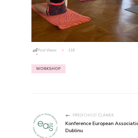
Post Views:
118
WORKSHOP
PŘEDCHOZÍ ČLÁNEK
Konference European Association
Dublinu