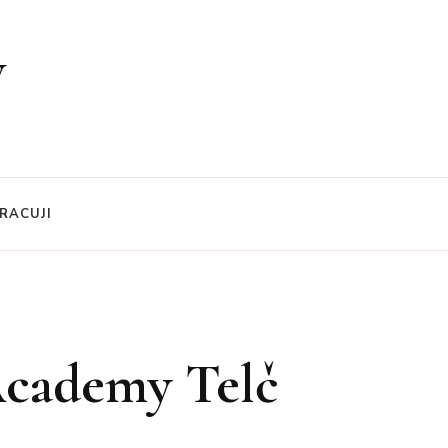
y
RACUJI
 Academy Telč