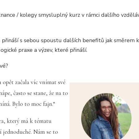
nance / kolegy smysluplný kurz v rámci dalšího vzdělá
a přináší s sebou spoustu dalších benefitů jak směrem k
ické praxe a výzev, které přináší.
ové?
 opět začala víc vnímat své
hápe, často se stane, že na to
íná. Bylo to moc fajn.“
ora, který má k tématu
ní jednoduché. Nám se to