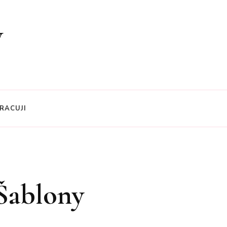
y
RACUJI
Šablony