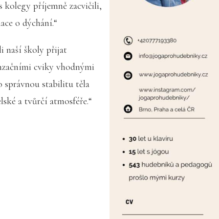
s kolegy příjemně zacvičili,
mace o dýchání.“
 naší školy přijat
enzačními cviky vhodnými
o správnou stabilitu těla
lské a tvůrčí atmosféře.“