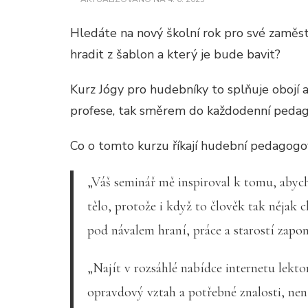
Hledáte na nový školní rok pro své zaměst
hradit z šablon a který je bude bavit?
Kurz Jógy pro hudebníky to splňuje obojí 
profese, tak směrem do každodenní pedagog
Co o tomto kurzu říkají hudební pedagog
„Váš seminář mě inspiroval k tomu, abych
tělo, protože i když to člověk tak nějak c
pod návalem hraní, práce a starostí zapom
„Najít v rozsáhlé nabídce internetu lekt
opravdový vztah a potřebné znalosti, ne