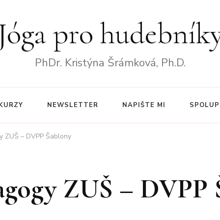
Jóga pro hudebník
PhDr. Kristýna Šrámková, Ph.D.
KURZY
NEWSLETTER
NAPIŠTE MI
SPOLUP
gy ZUŠ – DVPP Šablony
dagogy ZUŠ – DVPP 